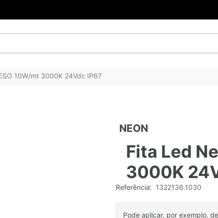
NESO 10W/mt 3000K 24Vdc IP67
NEON
Fita Led 
3000K 24V
Referência:
1322136.1030
Pode aplicar, por exemplo, d