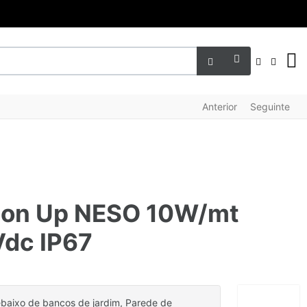
FACEBO
INST
LI
Anterior
Seguinte
Neon Up NESO 10W/mt
dc IP67
ebaixo de bancos de jardim, Parede de