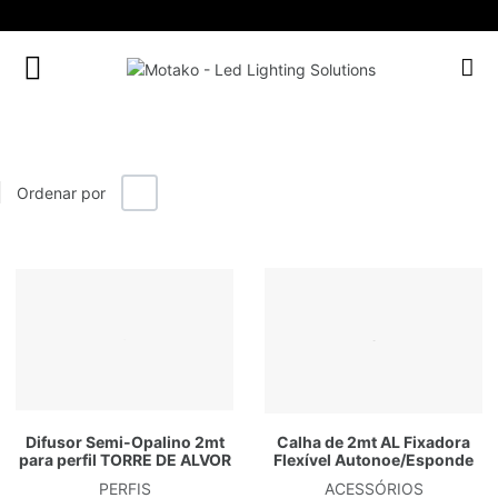
FACEBOOK SOCIAL LINK
INSTAGRAM SOCIAL LINK
LINKEDIN SOCIAL LINK
-/+
Ordenar por
Gr
L
Difusor Semi-Opalino 2mt
Calha de 2mt AL Fixadora
para perfil TORRE DE ALVOR
Flexível Autonoe/Esponde
PERFIS
ACESSÓRIOS