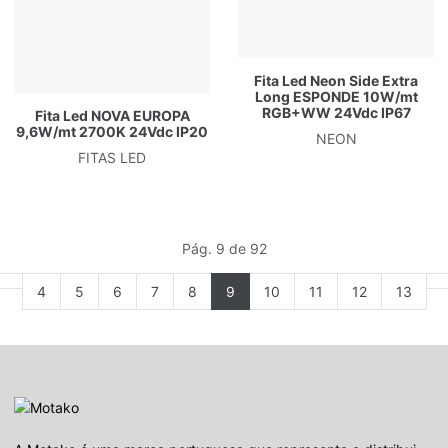
Fita Led Neon Side Extra
Long ESPONDE 10W/mt
RGB+WW 24Vdc IP67
Fita Led NOVA EUROPA
9,6W/mt 2700K 24Vdc IP20
NEON
FITAS LED
Pág. 9 de 92
4
5
6
7
8
9
10
11
12
13