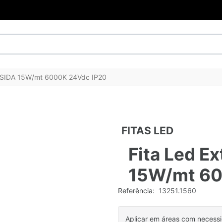
ÉSSIDA 15W/mt 6000K 24Vdc IP20
FITAS LED
Fita Led E
15W/mt 60
Referência:
13251.1560
Aplicar em áreas com necess