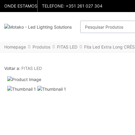
ONDE ESTAMOS
TELEFONE: +351 261 027 304
Pesquisar Produtos
Homepage
Produtos
FITAS LED
Fita Led Extra Long CR
Voltar a:
FITAS LED