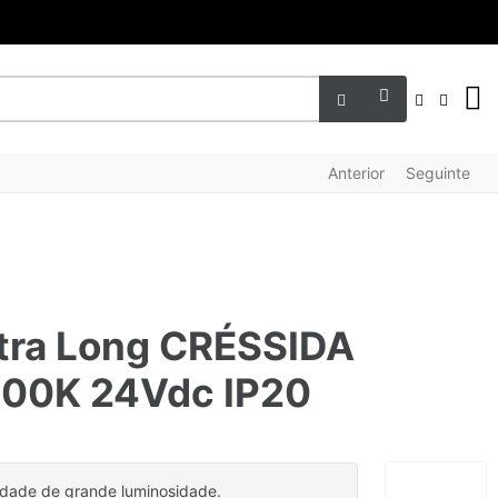
FACEBO
INST
LI
Anterior
Seguinte
xtra Long CRÉSSIDA
00K 24Vdc IP20
idade de grande luminosidade.