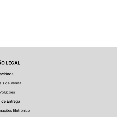
ÃO LEGAL
vacidade
ais de Venda
evoluções
 de Entrega
mações Eletrónico