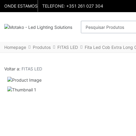
ONDE ESTAMOS
TELEFONE: +351 261 027 304
Pesquisar Produtos
Homepage
Produtos
FITAS LED
Fita Led Cob Extra Lon
Voltar a:
FITAS LED