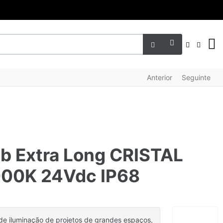
FACEBO
INST
LI
Anterior
Seguinte
ob Extra Long CRISTAL
00K 24Vdc IP68
e iluminação de projetos de grandes espaços,