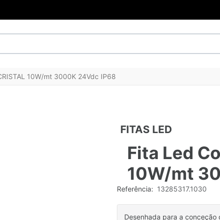
g CRISTAL 10W/mt 3000K 24Vdc IP68
FITAS LED
Fita Led C
10W/mt 30
Referência:
13285317.1030
Desenhada para a conceção d