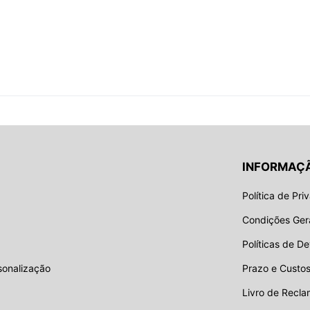
INFORMAÇ
Política de Pri
Condições Ger
Políticas de D
sonalização
Prazo e Custos
Livro de Recla